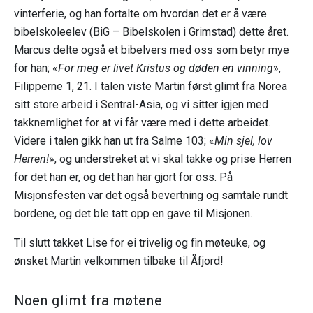
vinterferie, og han fortalte om hvordan det er å være
bibelskoleelev (BiG – Bibelskolen i Grimstad) dette året.
Marcus delte også et bibelvers med oss som betyr mye
for han; «
For meg er livet Kristus og døden en vinning
»,
Filipperne 1, 21. I talen viste Martin først glimt fra Norea
sitt store arbeid i Sentral-Asia, og vi sitter igjen med
takknemlighet for at vi får være med i dette arbeidet.
Videre i talen gikk han ut fra Salme 103; «
Min sjel, lov
Herren!
», og understreket at vi skal takke og prise Herren
for det han er, og det han har gjort for oss. På
Misjonsfesten var det også bevertning og samtale rundt
bordene, og det ble tatt opp en gave til Misjonen.
Til slutt takket Lise for ei trivelig og fin møteuke, og
ønsket Martin velkommen tilbake til Åfjord!
Noen glimt fra møtene