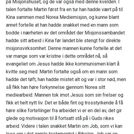
på Misjonshuset, og de var også med denne kvelden. I
talen fortalte Martin først fra en tur han hadde vært på til
Kina sammen med Norea Mediemisjon, og kunne blant
annet fortelle at han hadde snakket med en mann som
bodde i nærheten av det området der Misjonssambandet
hadde sitt arbeid i Kina før landet ble stengt for direkte
misjonsvirksomhet. Denne mannen kunne fortelle at det
var mange som var kristne i dette området nå, så
evangeliet om Jesus hadde ikke kommunismen klart å
kvitte seg med. Martin fortalte også om en mann som
hadde det tøft, han hadde mistet alt og var i stor nød, men
så fikk han høre forkynnelse gjennom Norea sitt
mediearbeid. Mannen tok imot Jesus som sin frelser og
fikk et helt nytt liv. Det er både fint og trosstyrkende å få
høre slike fortellinger fra arbeidet vi er en del av, det gir
glede og motivasjon til å fortsatt stå på i Guds rikes
arbeid. Videre i talen snakket Martin om Job, som vi kan
lese om i det gamle testamentet i Bibelen. Job var en