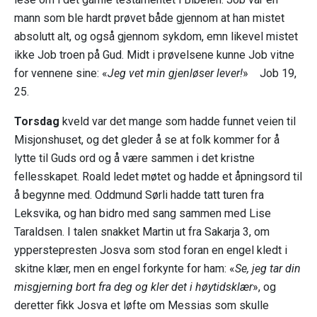
mann som ble hardt prøvet både gjennom at han mistet
absolutt alt, og også gjennom sykdom, emn likevel mistet
ikke Job troen på Gud. Midt i prøvelsene kunne Job vitne
for vennene sine: «
Jeg vet min gjenløser lever!
» Job 19,
25.
Torsdag
kveld var det mange som hadde funnet veien til
Misjonshuset, og det gleder å se at folk kommer for å
lytte til Guds ord og å være sammen i det kristne
fellesskapet. Roald ledet møtet og hadde et åpningsord til
å begynne med. Oddmund Sørli hadde tatt turen fra
Leksvika, og han bidro med sang sammen med Lise
Taraldsen. I talen snakket Martin ut fra Sakarja 3, om
ypperstepresten Josva som stod foran en engel kledt i
skitne klær, men en engel forkynte for ham: «
Se, jeg tar din
misgjerning bort fra deg og kler det i høytidsklær
», og
deretter fikk Josva et løfte om Messias som skulle