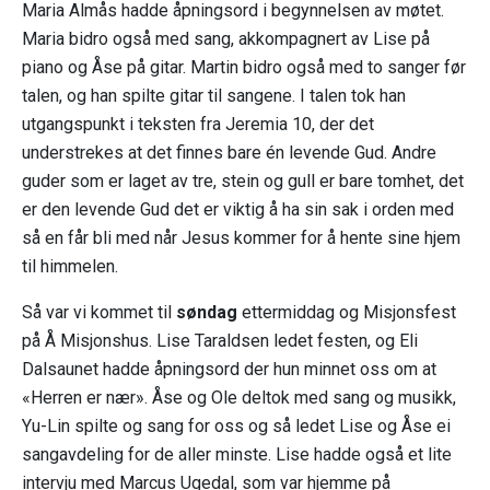
Maria Almås hadde åpningsord i begynnelsen av møtet.
Maria bidro også med sang, akkompagnert av Lise på
piano og Åse på gitar. Martin bidro også med to sanger før
talen, og han spilte gitar til sangene. I talen tok han
utgangspunkt i teksten fra Jeremia 10, der det
understrekes at det finnes bare én levende Gud. Andre
guder som er laget av tre, stein og gull er bare tomhet, det
er den levende Gud det er viktig å ha sin sak i orden med
så en får bli med når Jesus kommer for å hente sine hjem
til himmelen.
Så var vi kommet til
søndag
ettermiddag og Misjonsfest
på Å Misjonshus. Lise Taraldsen ledet festen, og Eli
Dalsaunet hadde åpningsord der hun minnet oss om at
«Herren er nær». Åse og Ole deltok med sang og musikk,
Yu-Lin spilte og sang for oss og så ledet Lise og Åse ei
sangavdeling for de aller minste. Lise hadde også et lite
intervju med Marcus Ugedal, som var hjemme på