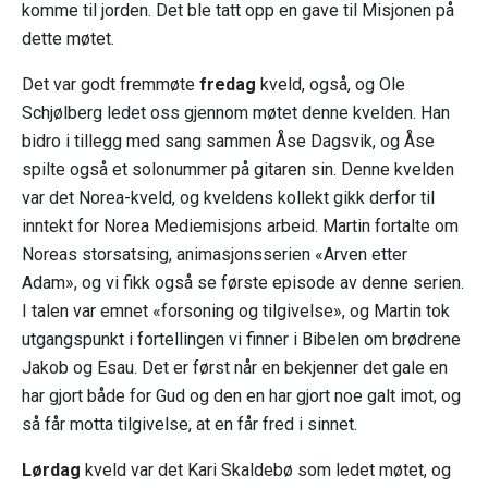
komme til jorden. Det ble tatt opp en gave til Misjonen på
dette møtet.
Det var godt fremmøte
fredag
kveld, også, og Ole
Schjølberg ledet oss gjennom møtet denne kvelden. Han
bidro i tillegg med sang sammen Åse Dagsvik, og Åse
spilte også et solonummer på gitaren sin. Denne kvelden
var det Norea-kveld, og kveldens kollekt gikk derfor til
inntekt for Norea Mediemisjons arbeid. Martin fortalte om
Noreas storsatsing, animasjonsserien «Arven etter
Adam», og vi fikk også se første episode av denne serien.
I talen var emnet «forsoning og tilgivelse», og Martin tok
utgangspunkt i fortellingen vi finner i Bibelen om brødrene
Jakob og Esau. Det er først når en bekjenner det gale en
har gjort både for Gud og den en har gjort noe galt imot, og
så får motta tilgivelse, at en får fred i sinnet.
Lørdag
kveld var det Kari Skaldebø som ledet møtet, og